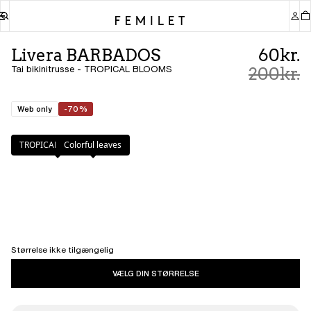
Livera BARBADOS
60kr.
Tai bikinitrusse - TROPICAL BLOOMS
200kr.
Web only
-70%
Farve
:
TROPICAL BLOOMS
TROPICAL BLOOMS
Colorful leaves
Størrelse ikke tilgængelig
VÆLG DIN STØRRELSE