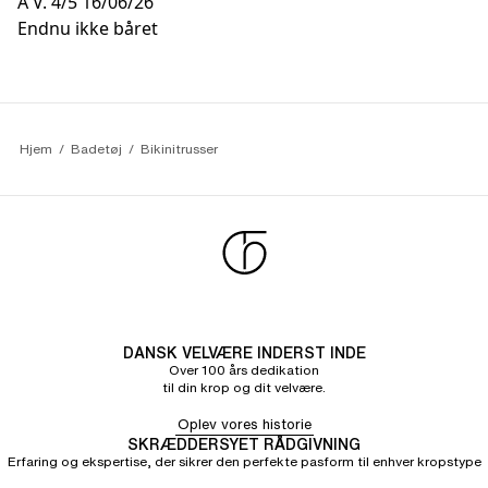
A V.
4/5
16/06/26
Endnu ikke båret
Hjem
Badetøj
Bikinitrusser
DANSK VELVÆRE INDERST INDE
Over 100 års dedikation
til din krop og dit velvære.
Oplev vores historie
SKRÆDDERSYET RÅDGIVNING
Erfaring og ekspertise, der sikrer den perfekte pasform til enhver kropstype