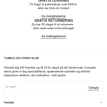
GRATIS LEVERING
Fri fragt til pakkeshop over 699 kr.
eller via Click & Collect
Se mulighederne
GRATIS RETURNERING
Du har 30 dage til at returnere
dine varer uden omkostninger
Se betingelserne
TILMELD DIG VORES KLUB
Tilmeld dig VIP Femilet og få 10% rabat på dit første køb. Foruden
rabat giver vi dig specialtilbud, spændende nyheder og stilfuld
inspiration direkte i din indbakke - helt gratis.
E-mail
Tilmeld
Femilet