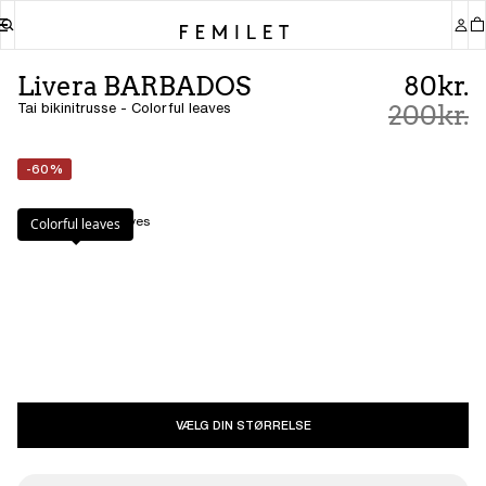
Livera BARBADOS
80kr.
Tai bikinitrusse - Colorful leaves
200kr.
-60%
Farve
:
Colorful leaves
Colorful leaves
VÆLG DIN STØRRELSE