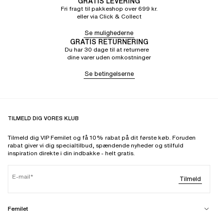
GRATIS LEVERING
Fri fragt til pakkeshop over 699 kr.
eller via Click & Collect
Se mulighederne
GRATIS RETURNERING
Du har 30 dage til at returnere
dine varer uden omkostninger
Se betingelserne
TILMELD DIG VORES KLUB
Tilmeld dig VIP Femilet og få 10% rabat på dit første køb. Foruden
rabat giver vi dig specialtilbud, spændende nyheder og stilfuld
inspiration direkte i din indbakke - helt gratis.
E-mail
Tilmeld
Femilet