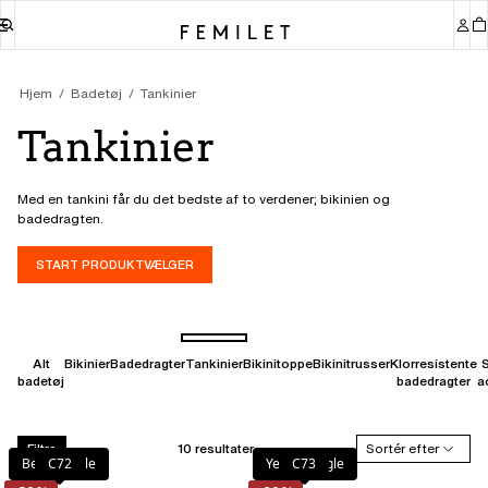
Hjem
Badetøj
Tankinier
Tankinier
Med en tankini får du det bedste af to verdener; bikinien og
badedragten.
START PRODUKTVÆLGER
Alt
Bikinier
Badedragter
Tankinier
Bikinitoppe
Bikinitrusser
Klorresistente
S
badetøj
badedragter
a
10 resultater
Sortér efter
Filtre
Berry Jungle
C72
Yellow Jungle
C73