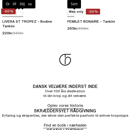
Orange hibiscus
0FB
0XJ
Sort
-60%
Web only
-50%
LIVERA ST TROPEZ – Bodine
FEMILET BONAIRE – Tankini
Tankini
265kr.
530kr.
220kr.
550kr.
DANSK VELVÆRE INDERST INDE
Over 100 års dedikation
til din krop og dit velvære.
Oplev vores historie
SKRÆDDERSYET RÅDGIVNING
Erfaring og ekspertise, der sikrer den perfekte pasform til enhver kropstype
Find en butik i nærheden