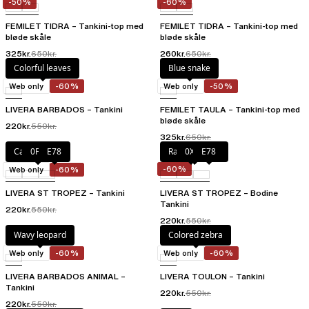
-50%
-60%
FEMILET TIDRA – Tankini-top med
FEMILET TIDRA – Tankini-top med
bløde skåle
bløde skåle
325kr.
650kr.
260kr.
650kr.
Colorful leaves
Blue snake
Web only
-60%
Web only
-50%
LIVERA BARBADOS – Tankini
FEMILET TAULA – Tankini-top med
bløde skåle
220kr.
550kr.
325kr.
650kr.
Candy Apple
0FB
E78
Racing Green
0XJ
E78
-60%
Web only
-60%
LIVERA ST TROPEZ – Tankini
LIVERA ST TROPEZ – Bodine
Tankini
220kr.
550kr.
220kr.
550kr.
Wavy leopard
Colored zebra
Web only
-60%
Web only
-60%
LIVERA BARBADOS ANIMAL –
LIVERA TOULON – Tankini
Tankini
220kr.
550kr.
220kr.
550kr.