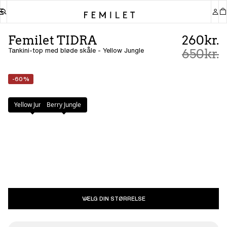
Femilet TIDRA
260kr.
Tankini-top med bløde skåle - Yellow Jungle
650kr.
-60%
Farve
:
Yellow Jungle
Yellow Jungle
Berry Jungle
VÆLG DIN STØRRELSE