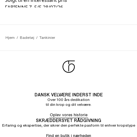
Solgt til en interessant pris
FABIENNE Z.
5/5
28/07/26
Meget smuk model, toppen er tilstrækkeligt lang til at
dække maven. Den draperede effekt er fordelagtig.
Mulighed for at tage 2 forskellige størrelser til toppen
og bunden
Hjem
Badetøj
Tankinier
DANSK VELVÆRE INDERST INDE
Over 100 års dedikation
til din krop og dit velvære.
Oplev vores historie
SKRÆDDERSYET RÅDGIVNING
Erfaring og ekspertise, der sikrer den perfekte pasform til enhver kropstype
Find en butik i nærheden