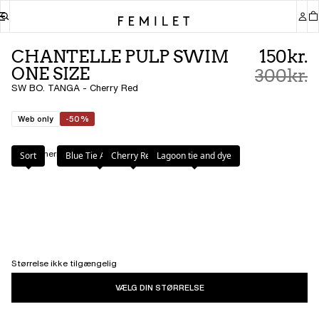
CHANTELLE PULP SWIM
150kr.
ONE SIZE
300kr.
SW BO. TANGA - Cherry Red
Web only
-50%
Farve
:
Cherry Red
Sort
Blue Tie And Dye
Cherry Red
Lagoon tie and dye
Størrelse ikke tilgængelig
VÆLG DIN STØRRELSE