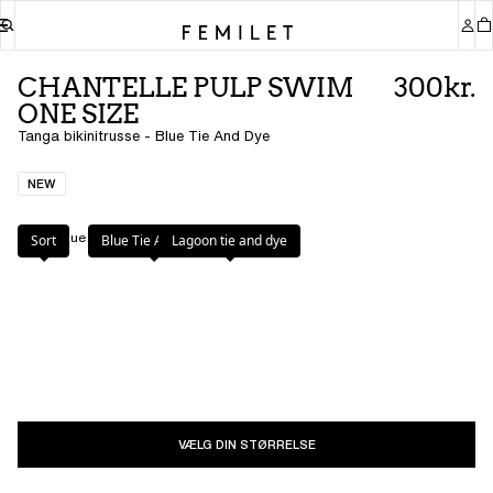
CHANTELLE PULP SWIM
300kr.
ONE SIZE
Tanga bikinitrusse - Blue Tie And Dye
NEW
Farve
:
Blue Tie And Dye
Sort
Blue Tie And Dye
Lagoon tie and dye
VÆLG DIN STØRRELSE