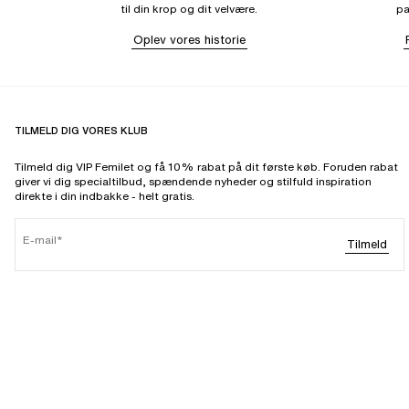
til din krop og dit velvære.
pa
Oplev vores historie
TILMELD DIG VORES KLUB
Tilmeld dig VIP Femilet og få 10% rabat på dit første køb. Foruden rabat
giver vi dig specialtilbud, spændende nyheder og stilfuld inspiration
direkte i din indbakke - helt gratis.
E-mail
Tilmeld