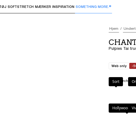
TØJ
SOFTSTRETCH
MÆRKER
INSPIRATION
SOMETHING MORE.®
 undermenuer og "Pil op" eller "Escape" for at vende tilbage 
Hjem
Undert
CHANTE
Pulpies Tai tr
Web only
-
Farve
:
Orchid
Sort
Or
Hollywood Gr
Vi