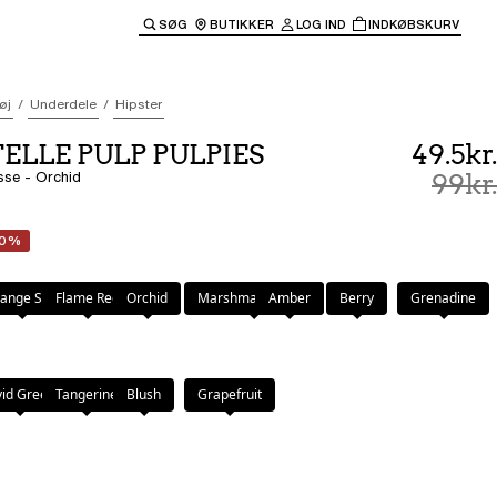
SØG
BUTIKKER
LOG IND
INDKØBSKURV
til hovednavigationen.
øj
Underdele
Hipster
LLE PULP PULPIES
49.5kr.
usse - Orchid
99kr.
50%
ange Sari
Flame Red
Orchid
Marshmallow Pink
Amber
Berry
Grenadine
een
vid Green
Tangerine
Blush
Grapefruit