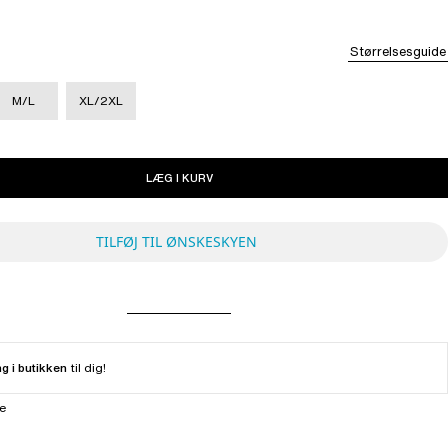
Størrelsesguide
M/L
XL/2XL
LÆG I KURV
TILFØJ TIL ØNSKESKYEN
ng i butikken
til dig!
ne