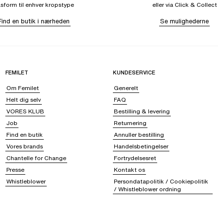
sform til enhver kropstype
eller via Click & Collect
Find en butik i nærheden
Se mulighederne
FEMILET
KUNDESERVICE
Om Femilet
Generelt
Helt dig selv
FAQ
VORES KLUB
Bestilling & levering
Job
Returnering
Find en butik
Annuller bestilling
Vores brands
Handelsbetingelser
Chantelle for Change
Fortrydelsesret
Presse
Kontakt os
Whistleblower
Persondatapolitik / Cookiepolitik
/ Whistleblower ordning