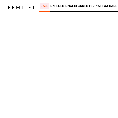
SALE
NYHEDER
LINGERI
UNDERTØJ
NATTØJ
BADE
Brug "Pil ned" eller "Enter" til at åbne