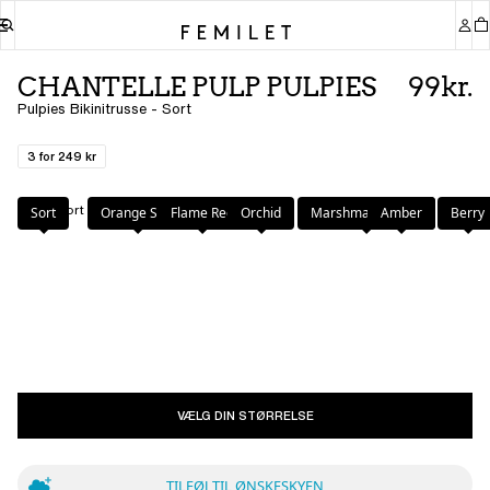
CHANTELLE PULP PULPIES
99kr.
Pulpies Bikinitrusse - Sort
3 for 249 kr
Farve
:
Sort
Sort
Orange Sari
Flame Red
Orchid
Marshmallow Pink
Amber
Berry
VÆLG DIN STØRRELSE
TILFØJ TIL ØNSKESKYEN