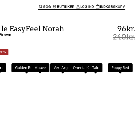
SØG
BUTIKKER
LOG IND
INDKØBSKURV
til hovednavigationen.
le EasyFeel Norah
96kr.
 Brown
240kr.
60%
wn
rt
Golden Beige
Mauve
Vert Argile
Oriental Green
Talc
Poppy Red