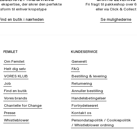
 ekspertise, der sikrer den perfekte
Fri fragt til pakkeshop over 6
sform til enhver kropstype
eller via Click & Collect
Find en butik i nærheden
Se mulighederne
FEMILET
KUNDESERVICE
Om Femilet
Generelt
Helt dig selv
FAQ
VORES KLUB
Bestilling & levering
Job
Returnering
Find en butik
Annuller bestilling
Vores brands
Handelsbetingelser
Chantelle for Change
Fortrydelsesret
Presse
Kontakt os
Whistleblower
Persondatapolitik / Cookiepolitik
/ Whistleblower ordning