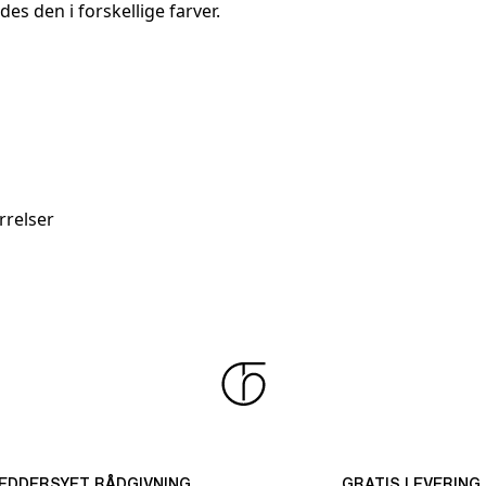
s den i forskellige farver.
rrelser
DDERSYET RÅDGIVNING
GRATIS LEVERING