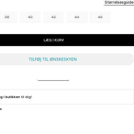
Størrelsesguide
38
40
42
44
46
LÆG I KURV
TILFØJ TIL ØNSKESKYEN
ng i butikken
til dig!
ne