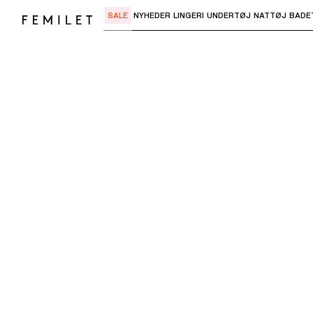
SALE
NYHEDER
LINGERI
UNDERTØJ
NATTØJ
BADE
Brug "Pil ned" eller "Enter" til at åbne