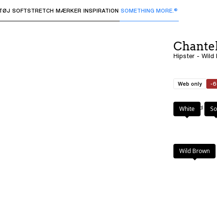
TØJ
SOFTSTRETCH
MÆRKER
INSPIRATION
SOMETHING MORE.®
 undermenuer og "Pil op" eller "Escape" for at vende tilbage 
Chantel
Hipster - Wild
Web only
-
Farve
:
Wild Bro
White
So
Wild Brown