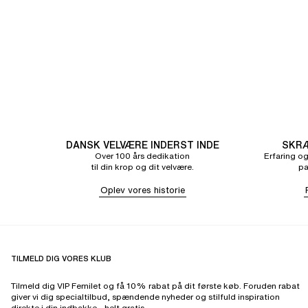
DANSK VELVÆRE INDERST INDE
SKRÆ
Over 100 års dedikation
Erfaring og
til din krop og dit velvære.
pa
Oplev vores historie
TILMELD DIG VORES KLUB
Tilmeld dig VIP Femilet og få 10% rabat på dit første køb. Foruden rabat
giver vi dig specialtilbud, spændende nyheder og stilfuld inspiration
direkte i din indbakke - helt gratis.