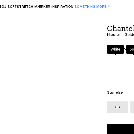
TØJ
SOFTSTRETCH
MÆRKER
INSPIRATION
SOMETHING MORE.®
 undermenuer og "Pil op" eller "Escape" for at vende tilbage 
Chantel
Hipster - Gold
Farve
:
Golden B
White
So
Størrelse
:
36