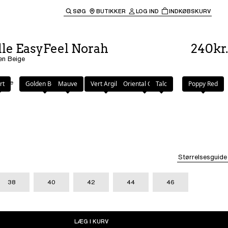
SØG
BUTIKKER
LOG IND
INDKØBSKURV
til hovednavigationen.
le EasyFeel Norah
240kr.
en Beige
eige
rt
Golden Beige
Mauve
Vert Argile
Oriental Green
Talc
Poppy Red
Størrelsesguide
38
40
42
44
46
LÆG I KURV