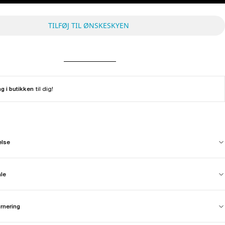
TILFØJ TIL ØNSKESKYEN
ng i butikken
til dig!
else
ale
urnering