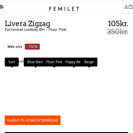
Livera Zigzag
105kr.
Forformet Lindsey BH - Fluor Pink
350kr.
Web only
-70%
Farve
:
Fluor Pink
Sort
Blue Klein
Fluor Pink
Poppy Red
Beige
HJÆLP TIL STARTSTØRRELSE