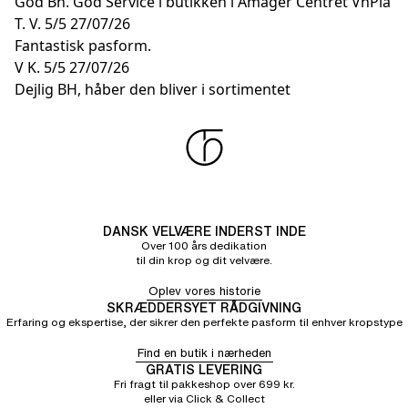
God Bh. God Service i butikken i Amager Centret VhPia
T. V.
5/5
27/07/26
Fantastisk pasform.
V K.
5/5
27/07/26
Dejlig BH, håber den bliver i sortimentet
DANSK VELVÆRE INDERST INDE
Over 100 års dedikation
til din krop og dit velvære.
Oplev vores historie
SKRÆDDERSYET RÅDGIVNING
Erfaring og ekspertise, der sikrer den perfekte pasform til enhver kropstype
Find en butik i nærheden
GRATIS LEVERING
Fri fragt til pakkeshop over 699 kr.
eller via Click & Collect