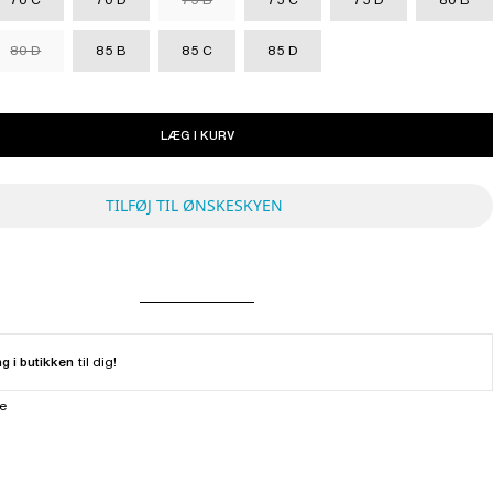
80 D
85 B
85 C
85 D
LÆG I KURV
TILFØJ TIL ØNSKESKYEN
ng i butikken
til dig!
ne