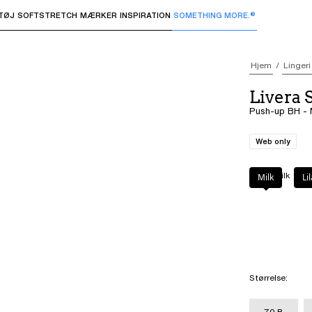
TØJ
SOFTSTRETCH
MÆRKER
INSPIRATION
SOMETHING MORE.®
 undermenuer og "Pil op" eller "Escape" for at vende tilbage 
Hjem
Lingeri
Livera 
Push-up BH - 
Web only
Farve
:
Milk
Milk
Li
Størrelse
:
70 B