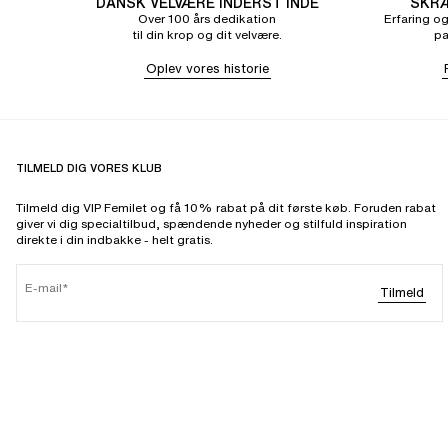
DANSK VELVÆRE INDERST INDE
SKRÆ
Over 100 års dedikation
Erfaring og
til din krop og dit velvære.
pa
Oplev vores historie
TILMELD DIG VORES KLUB
Tilmeld dig VIP Femilet og få 10% rabat på dit første køb. Foruden rabat
giver vi dig specialtilbud, spændende nyheder og stilfuld inspiration
direkte i din indbakke - helt gratis.
E-mail
Tilmeld