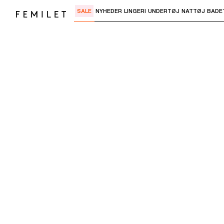
SALE
NYHEDER
LINGERI
UNDERTØJ
NATTØJ
BADE
Brug "Pil ned" eller "Enter" til at åbne