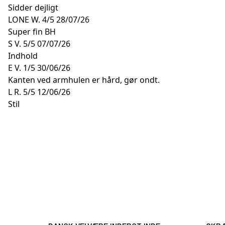
Sidder dejligt
LONE W.
4/5
28/07/26
Super fin BH
S V.
5/5
07/07/26
Indhold
E V.
1/5
30/06/26
Kanten ved armhulen er hård, gør ondt.
L R.
5/5
12/06/26
Stil