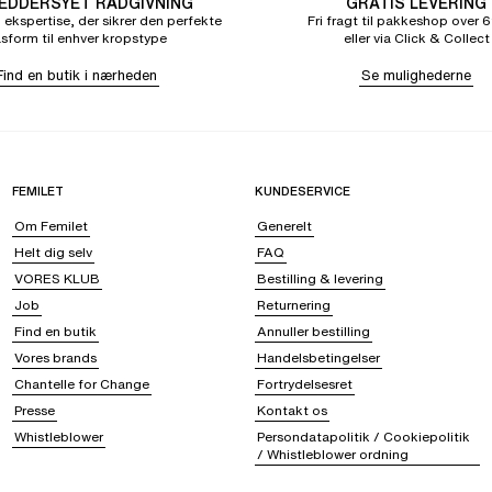
DDERSYET RÅDGIVNING
GRATIS LEVERING
 ekspertise, der sikrer den perfekte
Fri fragt til pakkeshop over 6
sform til enhver kropstype
eller via Click & Collect
Find en butik i nærheden
Se mulighederne
FEMILET
KUNDESERVICE
Om Femilet
Generelt
Helt dig selv
FAQ
VORES KLUB
Bestilling & levering
Job
Returnering
Find en butik
Annuller bestilling
Vores brands
Handelsbetingelser
Chantelle for Change
Fortrydelsesret
Presse
Kontakt os
Whistleblower
Persondatapolitik / Cookiepolitik
/ Whistleblower ordning