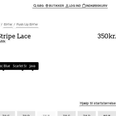
SØG
BUTIKKER
LOG IND
INDKØBSKURV
til hovednavigationen.
BH'er
Push Up BH'er
Stripe Lace
350kr.
Milk
lac Blue
Scarlet Smile
Java
Hjælp til startstørrelse
70 C
70 D
75 B
75 C
75 D
80 B