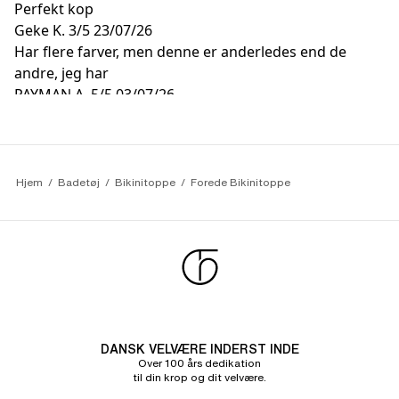
Perfekt kop
Geke K.
3/5
23/07/26
Har flere farver, men denne er anderledes end de
andre, jeg har
PAYMAN A.
5/5
03/07/26
Virkelig smuk og komfortabel BH
Hjem
Badetøj
Bikinitoppe
Forede Bikinitoppe
DANSK VELVÆRE INDERST INDE
Over 100 års dedikation
til din krop og dit velvære.