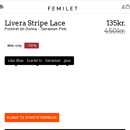
Livera Stripe Lace
135kr.
Polstret bh Donna - Geranium Pink
450kr.
Web only
-70%
Farve
:
Geranium Pink
Lilac Blue
Scarlet Smile
Geranium Pink
Java
HJÆLP TIL STARTSTØRRELSE