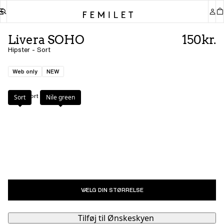
Livera SOHO
150kr.
Hipster - Sort
Web only
NEW
Farve
:
Sort
Sort
Nile green
VÆLG DIN STØRRELSE
Tilføj til Ønskeskyen