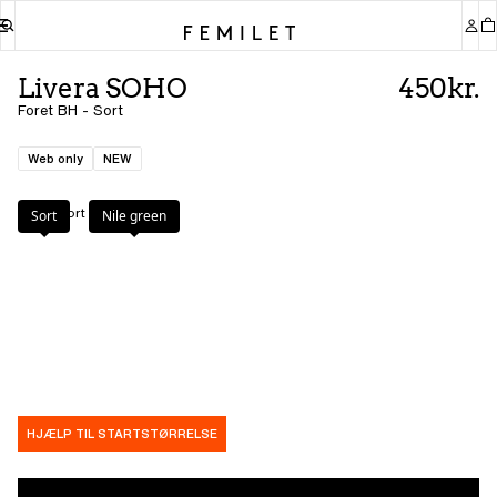
Livera SOHO
450kr.
Foret BH - Sort
Web only
NEW
Farve
:
Sort
Sort
Nile green
HJÆLP TIL STARTSTØRRELSE