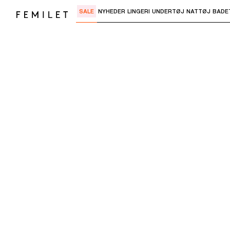
SALE
NYHEDER
LINGERI
UNDERTØJ
NATTØJ
BADE
Brug "Pil ned" eller "Enter" til at åbne