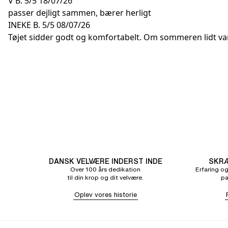
V B.
5/5
18/07/26
passer dejligt sammen, bærer herligt
INEKE B.
5/5
08/07/26
Tøjet sidder godt og komfortabelt. Om sommeren lidt va
DANSK VELVÆRE INDERST INDE
SKRÆ
Over 100 års dedikation
Erfaring og
til din krop og dit velvære.
pa
Oplev vores historie