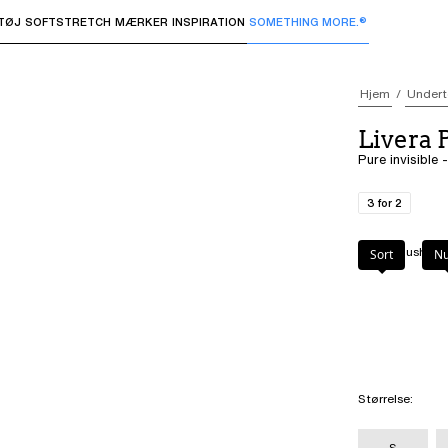
TØJ
SOFTSTRETCH
MÆRKER
INSPIRATION
SOMETHING MORE.®
 undermenuer og "Pil op" eller "Escape" for at vende tilbage 
Hjem
Undert
Livera
Pure invisible 
3 for 2
Farve
:
Blush
Sort
N
Størrelse
:
S