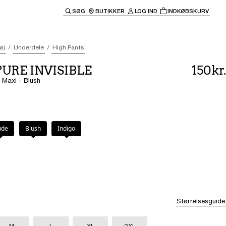
SØG
BUTIKKER
LOG IND
INDKØBSKURV
til hovednavigationen.
øj
Underdele
High Pants
 PURE INVISIBLE
150kr.
- Maxi - Blush
ude
Blush
Indigo
Størrelsesguide
M
L
XL
2XL