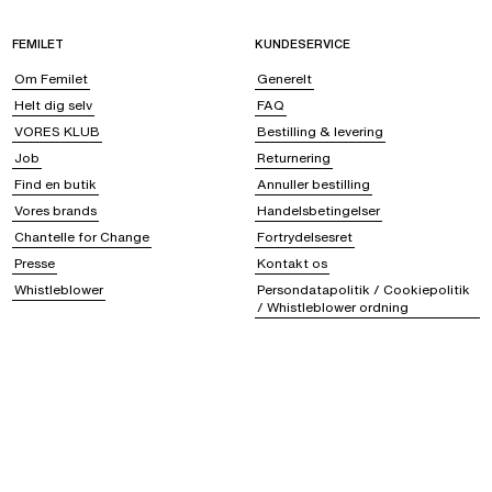
FEMILET
KUNDESERVICE
Om Femilet
Generelt
Helt dig selv
FAQ
VORES KLUB
Bestilling & levering
Job
Returnering
Find en butik
Annuller bestilling
Vores brands
Handelsbetingelser
Chantelle for Change
Fortrydelsesret
Presse
Kontakt os
Whistleblower
Persondatapolitik / Cookiepolitik
/ Whistleblower ordning