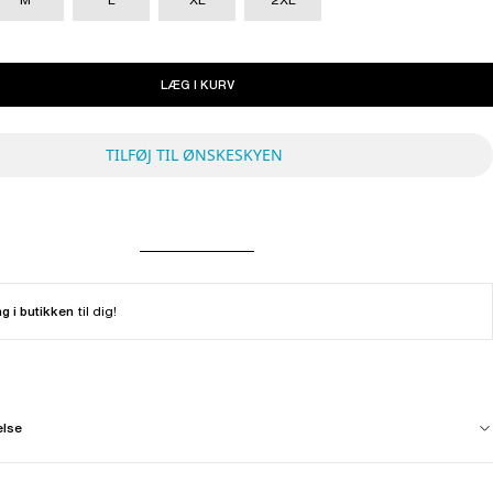
LÆG I KURV
TILFØJ TIL ØNSKESKYEN
ng i butikken
til dig!
else