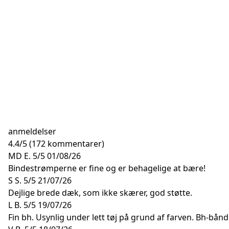
anmeldelser
4.4
/
5
(172 kommentarer)
MD E.
5/5
01/08/26
Bindestrømperne er fine og er behagelige at bære!
S S.
5/5
21/07/26
Dejlige brede dæk, som ikke skærer, god støtte.
L B.
5/5
19/07/26
Fin bh. Usynlig under lett tøj på grund af farven. Bh-bån