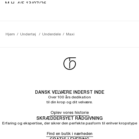
M H.
4/5
13/07/26
Meget fint
Hjem
Undertøj 
Underdele
Maxi
DANSK VELVÆRE INDERST INDE
Over 100 års dedikation
til din krop og dit velvære.
Oplev vores historie
SKRÆDDERSYET RÅDGIVNING
Erfaring og ekspertise, der sikrer den perfekte pasform til enhver kropstype
Find en butik i nærheden