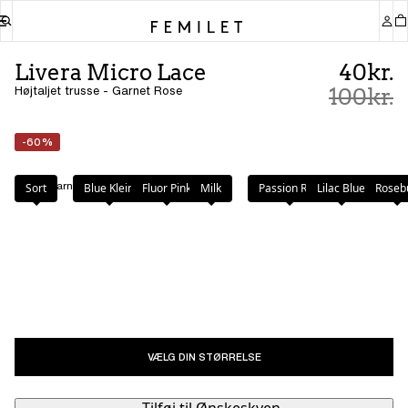
Livera Micro Lace
40kr.
Højtaljet trusse - Garnet Rose
100kr.
-60%
Farve
:
Garnet Rose
Sort
Blue Klein
Fluor Pink
Milk
Passion Red
Lilac Blue
Roseb
VÆLG DIN STØRRELSE