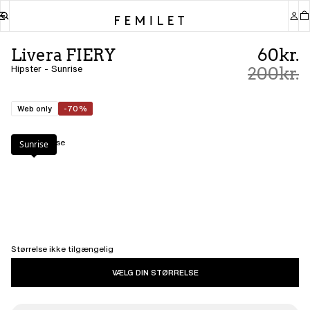
Livera FIERY
60kr.
Hipster - Sunrise
200kr.
Web only
-70%
Farve
:
Sunrise
Sunrise
Størrelse ikke tilgængelig
VÆLG DIN STØRRELSE