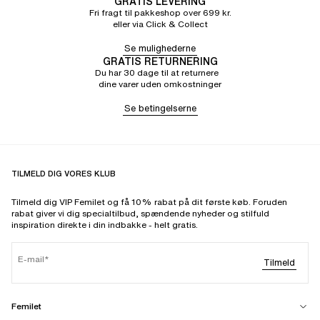
GRATIS LEVERING
Fri fragt til pakkeshop over 699 kr.
eller via Click & Collect
Se mulighederne
GRATIS RETURNERING
Du har 30 dage til at returnere
dine varer uden omkostninger
Se betingelserne
TILMELD DIG VORES KLUB
Tilmeld dig VIP Femilet og få 10% rabat på dit første køb. Foruden
rabat giver vi dig specialtilbud, spændende nyheder og stilfuld
inspiration direkte i din indbakke - helt gratis.
E-mail
Tilmeld
Femilet