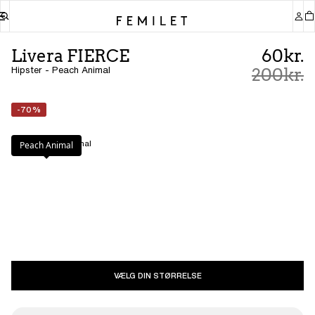
Livera FIERCE
60kr.
Hipster - Peach Animal
200kr.
-70%
Farve
:
Peach Animal
Peach Animal
VÆLG DIN STØRRELSE