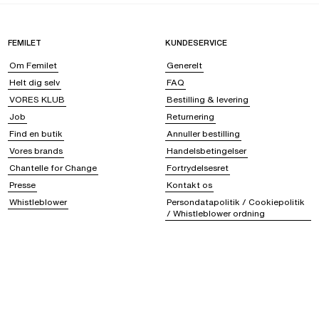
FEMILET
KUNDESERVICE
Om Femilet
Generelt
Helt dig selv
FAQ
VORES KLUB
Bestilling & levering
Job
Returnering
Find en butik
Annuller bestilling
Vores brands
Handelsbetingelser
Chantelle for Change
Fortrydelsesret
Presse
Kontakt os
Whistleblower
Persondatapolitik / Cookiepolitik
/ Whistleblower ordning