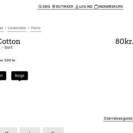
SØG
BUTIKKER
LOG IND
INDKØBSKURV
til hovednavigationen.
øj
Underdele
Pants
Cotton
80kr.
 - Sort
for 300 kr.
rt
Beige
Størrelsesguide
M
L
XL