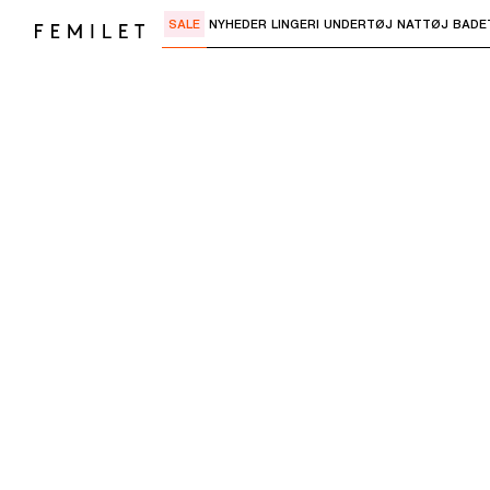
SALE
NYHEDER
LINGERI
UNDERTØJ
NATTØJ
BADE
Brug "Pil ned" eller "Enter" til at åbne