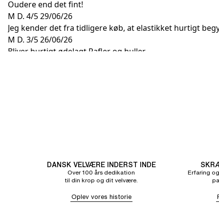
Oudere end det fint!
M D.
4/5
29/06/26
Jeg kender det fra tidligere køb, at elastikket hurtigt be
M D.
3/5
26/06/26
Bliver hurtigt ødelagt Rafler og huller
DANSK VELVÆRE INDERST INDE
SKRÆ
Over 100 års dedikation
Erfaring og
til din krop og dit velvære.
pa
Oplev vores historie