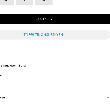
LÆG I KURV
TILFØJ TIL ØNSKESKYEN
ng i butikken
til dig!
ne
else