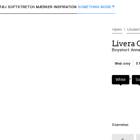
TØJ
SOFTSTRETCH
MÆRKER
INSPIRATION
SOMETHING MORE.®
 undermenuer og "Pil op" eller "Escape" for at vende tilbage 
Hjem
Undert
Livera 
Boyshort Anna
Web only
5 
Farve
:
Sort
White
So
Størrelse
:
S