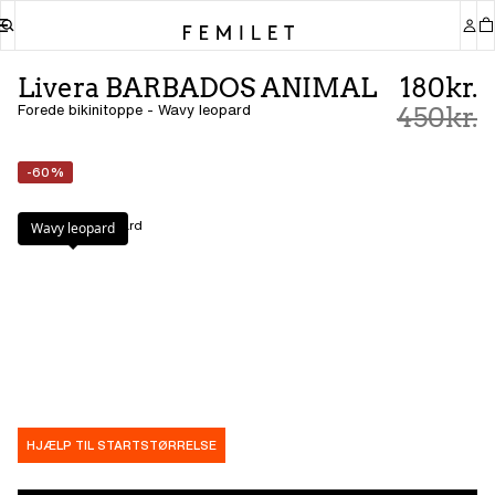
Livera BARBADOS ANIMAL
180kr.
Forede bikinitoppe - Wavy leopard
450kr.
-60%
Farve
:
Wavy leopard
Wavy leopard
HJÆLP TIL STARTSTØRRELSE