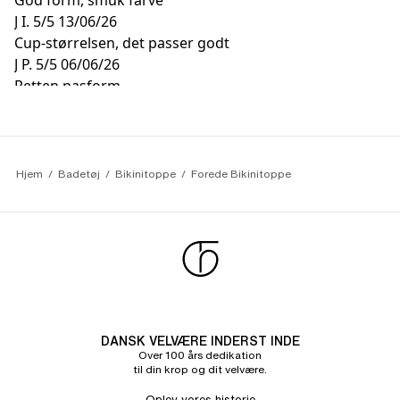
God form, smuk farve
J I.
5/5
13/06/26
Cup-størrelsen, det passer godt
J P.
5/5
06/06/26
Retten pasform
Hjem
Badetøj
Bikinitoppe
Forede Bikinitoppe
DANSK VELVÆRE INDERST INDE
Over 100 års dedikation
til din krop og dit velvære.
Oplev vores historie