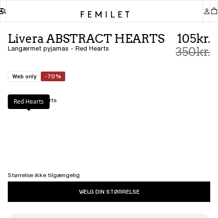
Livera ABSTRACT HEARTS
105kr.
Langærmet pyjamas - Red Hearts
350kr.
Web only
-70%
Farve
:
Red Hearts
Red Hearts
Størrelse ikke tilgængelig
VÆLG DIN STØRRELSE