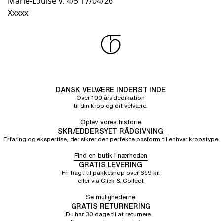
Marie-Louise V.
4/5
17/04/26
Xxxxx
DANSK VELVÆRE INDERST INDE
Over 100 års dedikation
til din krop og dit velvære.
Oplev vores historie
SKRÆDDERSYET RÅDGIVNING
Erfaring og ekspertise, der sikrer den perfekte pasform til enhver kropstype
Find en butik i nærheden
GRATIS LEVERING
Fri fragt til pakkeshop over 699 kr.
eller via Click & Collect
Se mulighederne
GRATIS RETURNERING
Du har 30 dage til at returnere