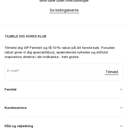
dine varer uden omkostninger
Se betingelserne
TILMELD DIG VORES KLUB
Tilmeld dig VIP Femilet og få 10% rabat på dit første køb. Foruden
rabat giver vi dig specialtilbud, spændende nyheder og stilfuld
inspiration direkte i din indbakke - helt gratis.
E-mail
Tilmeld
Femilet
Kundeservice
Råd og vejledning