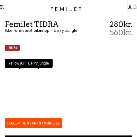
Femilet TIDRA
280kr.
Ikke formstøbt bikinitop - Berry Jungle
560kr.
-50%
Farve
:
Berry Jungle
Yellow Jungle
Berry Jungle
HJÆLP TIL STARTSTØRRELSE