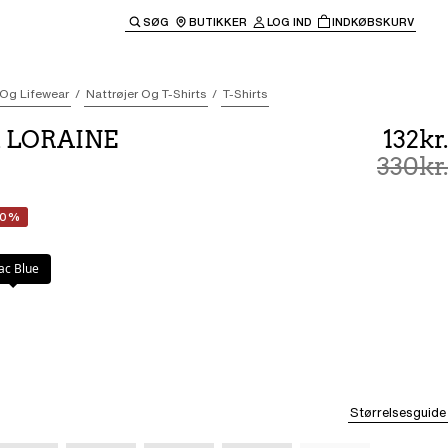
SØG
BUTIKKER
LOG IND
INDKØBSKURV
til hovednavigationen.
 Og Lifewear
Nattrøjer Og T-Shirts
T-Shirts
t LORAINE
132kr.
330kr.
60%
lac Blue
Størrelsesguide