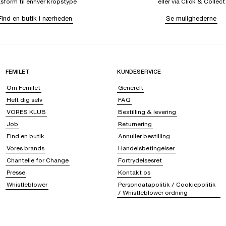
sform til enhver kropstype
eller via Click & Collect
Find en butik i nærheden
Se mulighederne
FEMILET
KUNDESERVICE
Om Femilet
Generelt
Helt dig selv
FAQ
VORES KLUB
Bestilling & levering
Job
Returnering
Find en butik
Annuller bestilling
Vores brands
Handelsbetingelser
Chantelle for Change
Fortrydelsesret
Presse
Kontakt os
Whistleblower
Persondatapolitik / Cookiepolitik
/ Whistleblower ordning