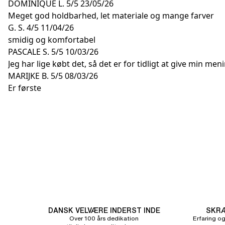
DOMINIQUE L.
5/5
23/05/26
Meget god holdbarhed, let materiale og mange farver
G. S.
4/5
11/04/26
smidig og komfortabel
PASCALE S.
5/5
10/03/26
Jeg har lige købt det, så det er for tidligt at give min men
MARIJKE B.
5/5
08/03/26
Er første
DANSK VELVÆRE INDERST INDE
SKRÆ
Over 100 års dedikation
Erfaring og