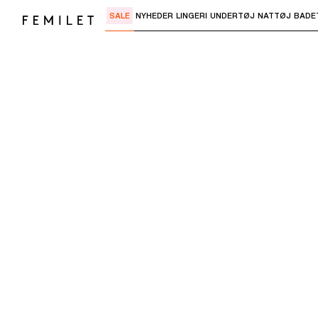
SALE
NYHEDER
LINGERI
UNDERTØJ
NATTØJ
BADE
Brug "Pil ned" eller "Enter" til at åbne