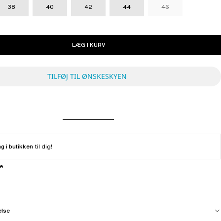
38
40
42
44
46
LÆG I KURV
TILFØJ TIL ØNSKESKYEN
ng i butikken
til dig!
ne
else