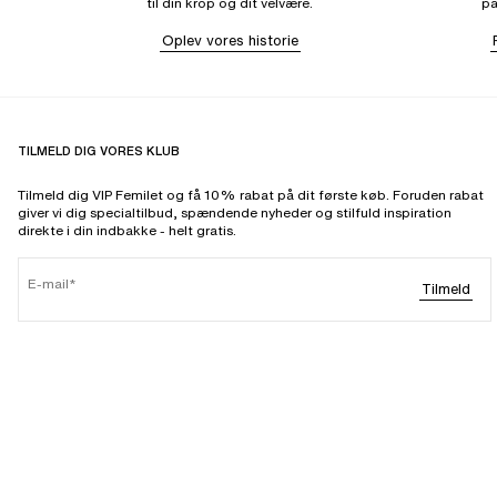
til din krop og dit velvære.
pa
Oplev vores historie
TILMELD DIG VORES KLUB
Tilmeld dig VIP Femilet og få 10% rabat på dit første køb. Foruden rabat
giver vi dig specialtilbud, spændende nyheder og stilfuld inspiration
direkte i din indbakke - helt gratis.
E-mail
Tilmeld