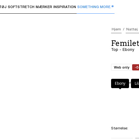
TØJ
SOFTSTRETCH
MÆRKER
INSPIRATION
SOMETHING MORE.®
 undermenuer og "Pil op" eller "Escape" for at vende tilbage 
Hjem
Nattøj
Femile
Top - Ebony
Web only
-
Farve
:
Ebony
Ebony
Li
Størrelse
: