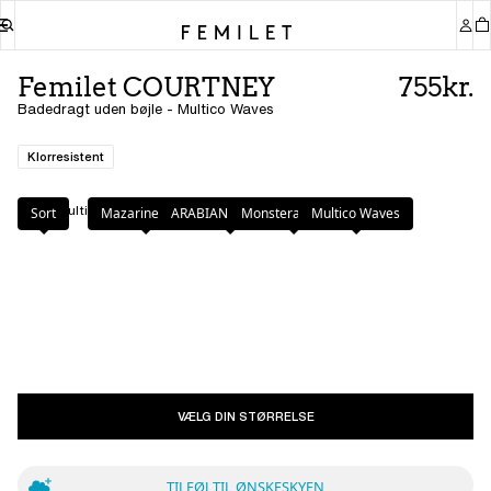
Femilet COURTNEY
755kr.
Badedragt uden bøjle - Multico Waves
Klorresistent
Farve
:
Multico Waves
Sort
Mazarine Blue
ARABIAN LEOPARD
Monstera Leaves
Multico Waves
VÆLG DIN STØRRELSE
TILFØJ TIL ØNSKESKYEN