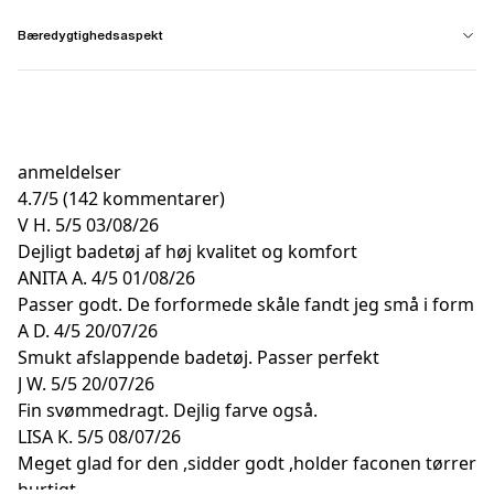
Bæredygtighedsaspekt
anmeldelser
4.7
/
5
(142 kommentarer)
V H.
5/5
03/08/26
Dejligt badetøj af høj kvalitet og komfort
ANITA A.
4/5
01/08/26
Passer godt. De forformede skåle fandt jeg små i form
A D.
4/5
20/07/26
Smukt afslappende badetøj. Passer perfekt
J W.
5/5
20/07/26
Fin svømmedragt. Dejlig farve også.
LISA K.
5/5
08/07/26
Meget glad for den ,sidder godt ,holder faconen tørrer
hurtigt