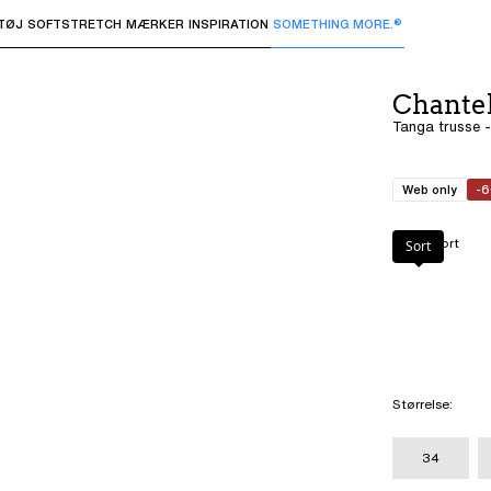
TØJ
SOFTSTRETCH
MÆRKER
INSPIRATION
SOMETHING MORE.®
 undermenuer og "Pil op" eller "Escape" for at vende tilbage 
Chante
Tanga trusse -
Web only
-
Farve
:
Sort
Sort
Størrelse
:
34