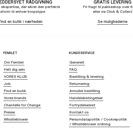
DDERSYET RÅDGIVNING
GRATIS LEVERING
 ekspertise, der sikrer den perfekte
Fri fragt til pakkeshop over 6
sform til enhver kropstype
eller via Click & Collect
Find en butik i nærheden
Se mulighederne
FEMILET
KUNDESERVICE
Om Femilet
Generelt
Helt dig selv
FAQ
VORES KLUB
Bestilling & levering
Job
Returnering
Find en butik
Annuller bestilling
Vores brands
Handelsbetingelser
Chantelle for Change
Fortrydelsesret
Presse
Kontakt os
Whistleblower
Persondatapolitik / Cookiepolitik
/ Whistleblower ordning