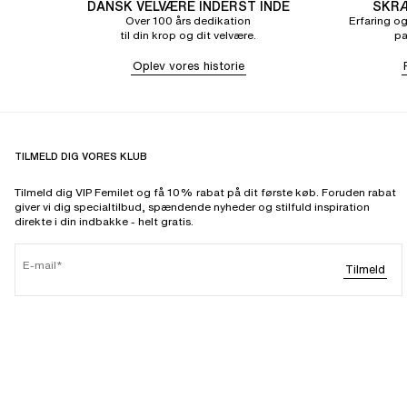
DANSK VELVÆRE INDERST INDE
SKRÆ
Over 100 års dedikation
Erfaring og
til din krop og dit velvære.
pa
Oplev vores historie
TILMELD DIG VORES KLUB
Tilmeld dig VIP Femilet og få 10% rabat på dit første køb. Foruden rabat
giver vi dig specialtilbud, spændende nyheder og stilfuld inspiration
direkte i din indbakke - helt gratis.
E-mail
Tilmeld