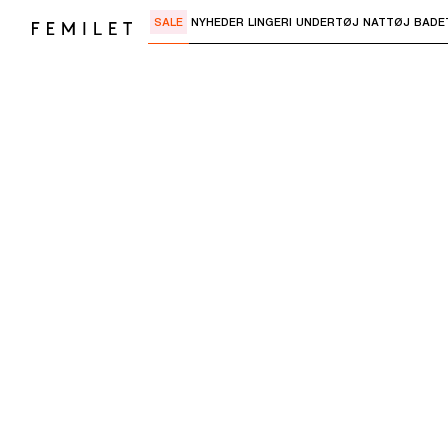
SALE
NYHEDER
LINGERI
UNDERTØJ
NATTØJ
BADE
Brug "Pil ned" eller "Enter" til at åbne