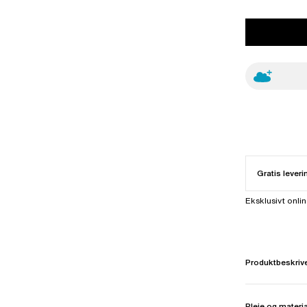
Gratis leveri
Eksklusivt onli
Produktbeskriv
Pleje og materi