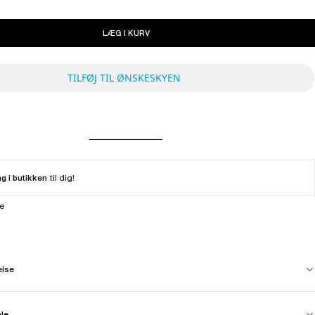
LÆG I KURV
TILFØJ TIL ØNSKESKYEN
ng i butikken
til dig!
ne
else
ale