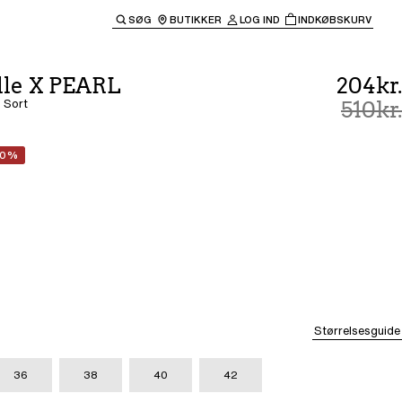
SØG
BUTIKKER
LOG IND
INDKØBSKURV
til hovednavigationen.
lle X PEARL
204kr.
 Sort
510kr.
60%
Størrelsesguide
36
38
40
42