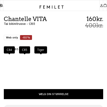
Chantelle VITA
160kr.
Tai bikinitrusse - C85
400kr.
Web only
-60%
Farve
:
C85
C84
C85
Tiger
VÆLG DIN STØRRELSE