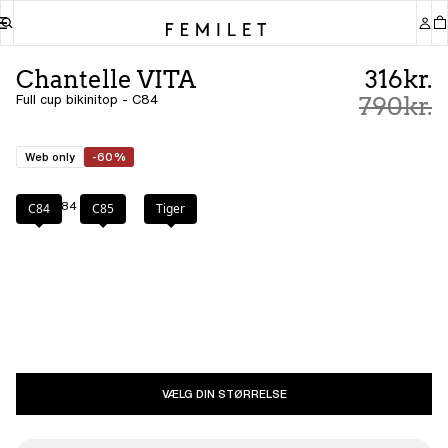
Chantelle VITA
316kr.
Full cup bikinitop - C84
790kr.
Web only
-60%
Farve
:
C84
C84
C85
Tiger
VÆLG DIN STØRRELSE