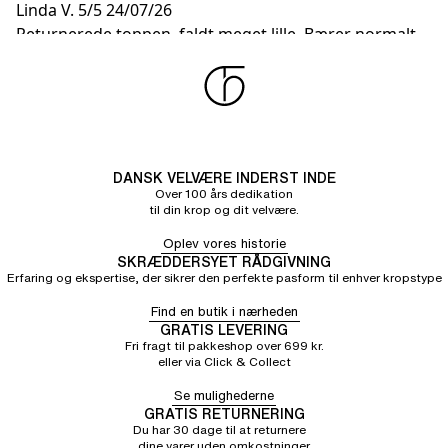
Linda V.
5/5
24/07/26
Returnerede toppen, faldt meget lille. Bærer normalt
80D, men fik en 90D i butikken
DANSK VELVÆRE INDERST INDE
Over 100 års dedikation
til din krop og dit velvære.
Oplev vores historie
SKRÆDDERSYET RÅDGIVNING
Erfaring og ekspertise, der sikrer den perfekte pasform til enhver kropstype
Find en butik i nærheden
GRATIS LEVERING
Fri fragt til pakkeshop over 699 kr.
eller via Click & Collect
Se mulighederne
GRATIS RETURNERING
Du har 30 dage til at returnere
dine varer uden omkostninger