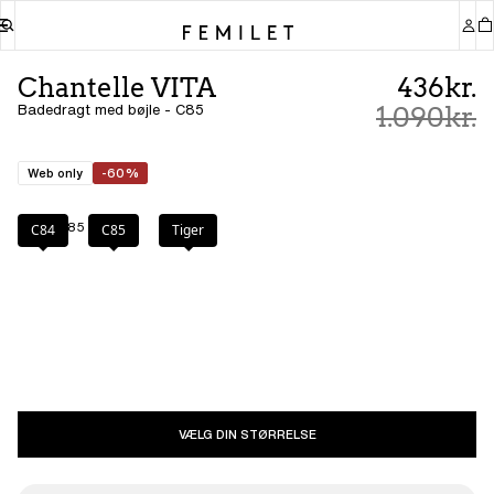
Chantelle VITA
436kr.
Badedragt med bøjle - C85
1.090kr.
Web only
-60%
Farve
:
C85
C84
C85
Tiger
VÆLG DIN STØRRELSE