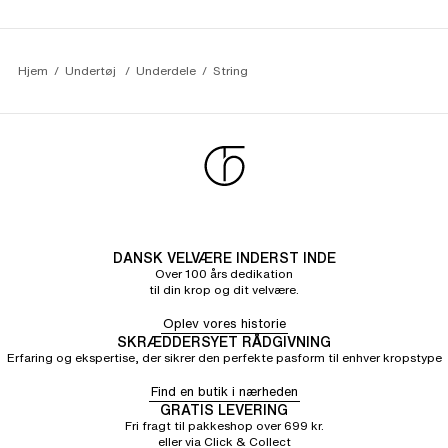
Ja, det har jeg brugt i årevis og er meget tilfreds
Hjem
Undertøj 
Underdele
String
DANSK VELVÆRE INDERST INDE
Over 100 års dedikation
til din krop og dit velvære.
Oplev vores historie
SKRÆDDERSYET RÅDGIVNING
Erfaring og ekspertise, der sikrer den perfekte pasform til enhver kropstype
Find en butik i nærheden
GRATIS LEVERING
Fri fragt til pakkeshop over 699 kr.
eller via Click & Collect