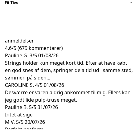
Fit Tips
anmeldelser
4.6
/
5
(679 kommentarer)
Pauline G.
3/5
01/08/26
Strings holder kun meget kort tid. Efter at have købt
en god snes af dem, springer de altid ud i samme sted,
sømmen på siden...
CAROLINE S.
4/5
01/08/26
Desværre er varen aldrig ankommet til mig. Ellers kan
jeg godt lide pulp-truse meget.
Pauline B.
5/5
31/07/26
Intet at sige
M V.
5/5
20/07/26
Perfekt pasform
F P.
5/5
29/06/26