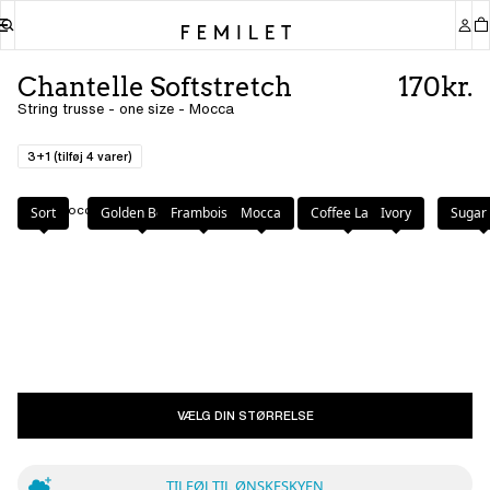
Chantelle Softstretch
170kr.
String trusse - one size - Mocca
3+1 (tilføj 4 varer)
Farve
:
Mocca
Sort
Golden Beige
Framboise
Mocca
Coffee Latte
Ivory
Sugar 
VÆLG DIN STØRRELSE
TILFØJ TIL ØNSKESKYEN