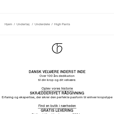
Michéle R.
3/5
04/08/26
Meget smukt materiale, jeg ville have det mere
udskåret i krydsene, så det ville være mere
komfortabelt
Hjem
Undertøj 
Underdele
High Pants
DANSK VELVÆRE INDERST INDE
Over 100 års dedikation
til din krop og dit velvære.
Oplev vores historie
SKRÆDDERSYET RÅDGIVNING
Erfaring og ekspertise, der sikrer den perfekte pasform til enhver kropstype
Find en butik i nærheden
GRATIS LEVERING