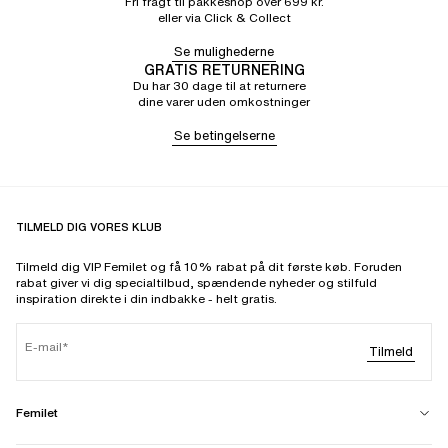
Fri fragt til pakkeshop over 699 kr.
eller via Click & Collect
Se mulighederne
GRATIS RETURNERING
Du har 30 dage til at returnere
dine varer uden omkostninger
Se betingelserne
TILMELD DIG VORES KLUB
Tilmeld dig VIP Femilet og få 10% rabat på dit første køb. Foruden
rabat giver vi dig specialtilbud, spændende nyheder og stilfuld
inspiration direkte i din indbakke - helt gratis.
E-mail
Tilmeld
Femilet