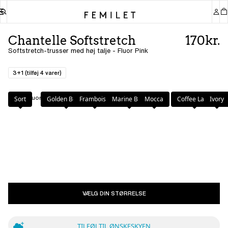
Chantelle Softstretch
170kr.
Softstretch-trusser med høj talje - Fluor Pink
3+1 (tilføj 4 varer)
Farve
:
Fluor Pink
Sort
Golden Beige
Framboise
Marine Blue
Mocca
Coffee Latte
Ivory
VÆLG DIN STØRRELSE
TILFØJ TIL ØNSKESKYEN