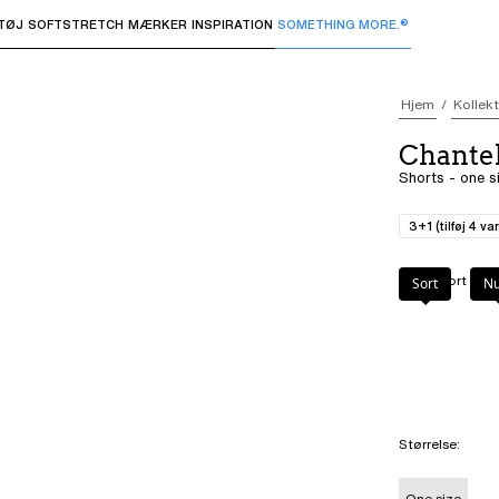
TØJ
SOFTSTRETCH
MÆRKER
INSPIRATION
SOMETHING MORE.®
 undermenuer og "Pil op" eller "Escape" for at vende tilbage 
Hjem
Kollek
Chantel
Shorts - one s
3+1 (tilføj 4 va
Farve
:
Sort
Sort
N
Størrelse
:
One size