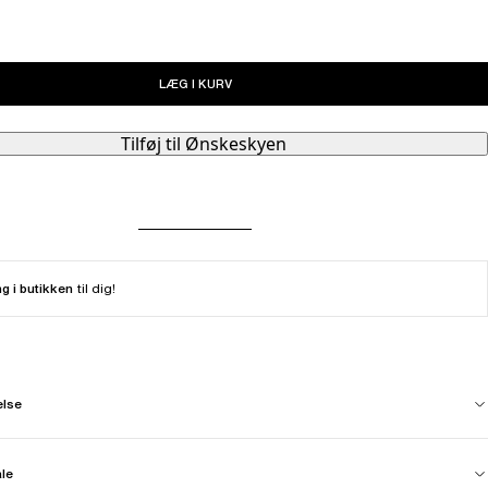
LÆG I KURV
Tilføj til Ønskeskyen
ng i butikken
til dig!
else
ale