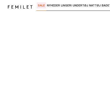
SALE
NYHEDER
LINGERI
UNDERTØJ
NATTØJ
BADE
Brug "Pil ned" eller "Enter" til at åbne