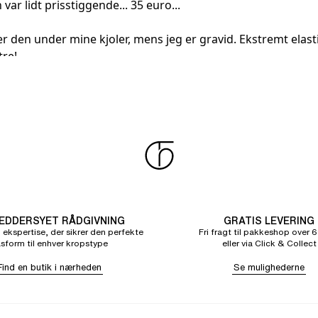
var lidt prisstiggende... 35 euro...
er den under mine kjoler, mens jeg er gravid. Ekstremt elas
tre!
DDERSYET RÅDGIVNING
GRATIS LEVERING
 ekspertise, der sikrer den perfekte
Fri fragt til pakkeshop over 6
sform til enhver kropstype
eller via Click & Collect
Find en butik i nærheden
Se mulighederne