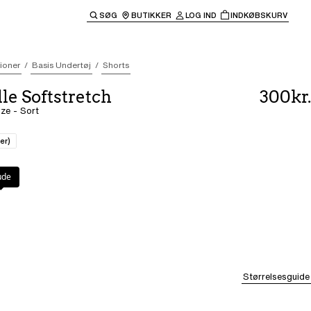
SØG
BUTIKKER
LOG IND
INDKØBSKURV
til hovednavigationen.
tioner
Basis Undertøj
Shorts
le Softstretch
300kr.
ize - Sort
rer)
ude
Størrelsesguide