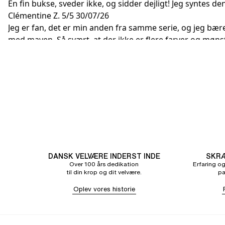
En fin bukse, sveder ikke, og sidder dejligt! Jeg syntes den 
Clémentine Z.
5/5
30/07/26
Jeg er fan, det er min anden fra samme serie, og jeg bær
med maven. Så svært, at der ikke er flere farver og møns
DANSK VELVÆRE INDERST INDE
SKRÆ
Over 100 års dedikation
Erfaring og
til din krop og dit velvære.
pa
Oplev vores historie