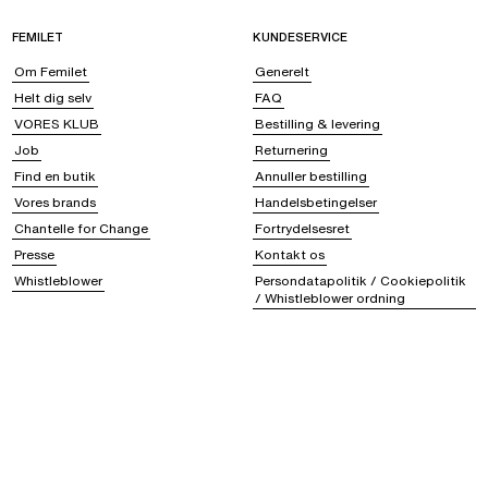
FEMILET
KUNDESERVICE
Om Femilet
Generelt
Helt dig selv
FAQ
VORES KLUB
Bestilling & levering
Job
Returnering
Find en butik
Annuller bestilling
Vores brands
Handelsbetingelser
Chantelle for Change
Fortrydelsesret
Presse
Kontakt os
Whistleblower
Persondatapolitik / Cookiepolitik
/ Whistleblower ordning