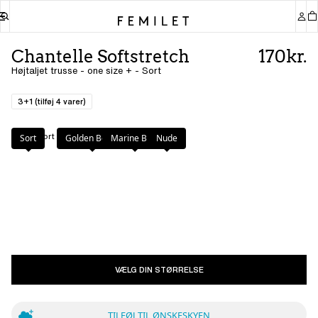
Chantelle Softstretch
170kr.
Højtaljet trusse - one size + - Sort
3+1 (tilføj 4 varer)
Farve
:
Sort
Sort
Golden Beige
Marine Blue
Nude
VÆLG DIN STØRRELSE
TILFØJ TIL ØNSKESKYEN