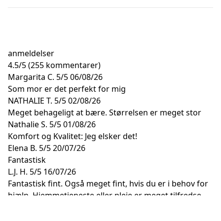
anmeldelser
4.5
/
5
(255 kommentarer)
Margarita C.
5/5
06/08/26
Som mor er det perfekt for mig
NATHALIE T.
5/5
02/08/26
Meget behageligt at bære. Størrelsen er meget stor
Nathalie S.
5/5
01/08/26
Komfort og Kvalitet: Jeg elsker det!
Elena B.
5/5
20/07/26
Fantastisk
L.J. H.
5/5
16/07/26
Fantastisk fint. Også meget fint, hvis du er i behov for
hjælp. Hjemmetjeneste eller pleje er meget tilfredse
med det