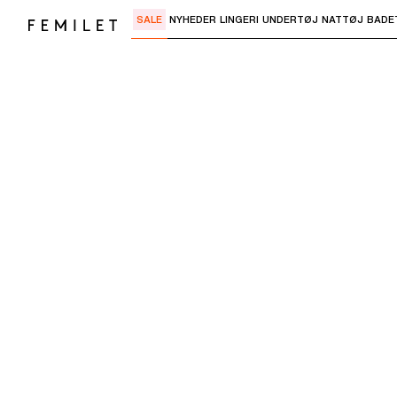
SALE
NYHEDER
LINGERI
UNDERTØJ
NATTØJ
BADE
Brug "Pil ned" eller "Enter" til at åbne