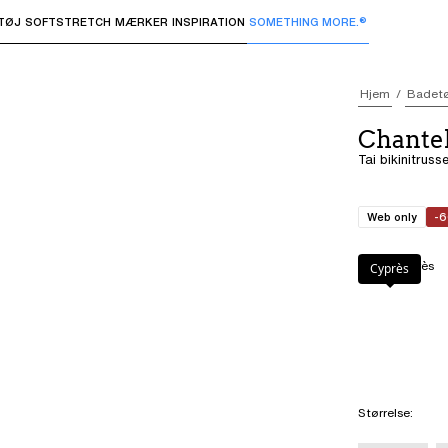
TØJ
SOFTSTRETCH
MÆRKER
INSPIRATION
SOMETHING MORE.®
 undermenuer og "Pil op" eller "Escape" for at vende tilbage 
Hjem
Badetø
Chante
Tai bikinitruss
Web only
-
Farve
:
Cyprès
Cyprès
Størrelse
: