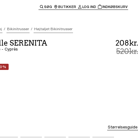
SØG
BUTIKKER
LOG IND
INDKØBSKURV
til hovednavigationen.
j
Bikinitrusser
Højtaljet Bikinitrusser
lle SERENITA
208kr.
e - Cyprès
520kr.
60%
Størrelsesguide