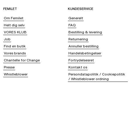
FEMILET
KUNDESERVICE
Om Femilet
Generelt
Helt dig selv
FAQ
VORES KLUB
Bestilling & levering
Job
Returnering
Find en butik
Annuller bestilling
Vores brands
Handelsbetingelser
Chantelle for Change
Fortrydelsesret
Presse
Kontakt os
Whistleblower
Persondatapolitik / Cookiepolitik
/ Whistleblower ordning