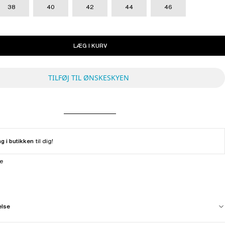
38
40
42
44
46
LÆG I KURV
TILFØJ TIL ØNSKESKYEN
ng i butikken
til dig!
ne
else