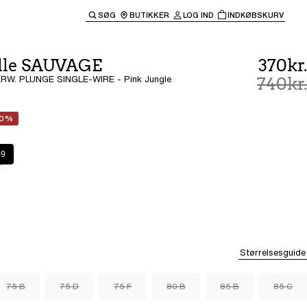
SØG
BUTIKKER
LOG IND
INDKØBSKURV
til hovednavigationen.
lle SAUVAGE
370kr.
W. PLUNGE SINGLE-WIRE - Pink Jungle
740kr.
50%
gle
69
Størrelsesguide
75 B
75 D
75 F
80 B
85 B
85 C