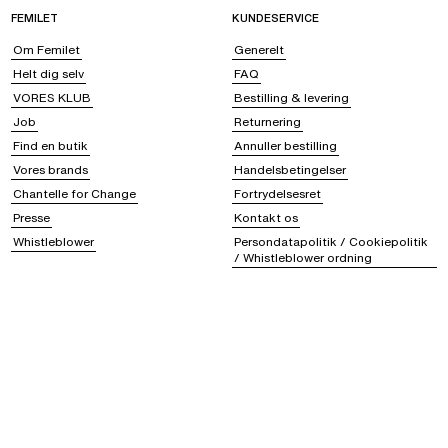
FEMILET
KUNDESERVICE
Om Femilet
Generelt
Helt dig selv
FAQ
VORES KLUB
Bestilling & levering
Job
Returnering
Find en butik
Annuller bestilling
Vores brands
Handelsbetingelser
Chantelle for Change
Fortrydelsesret
Presse
Kontakt os
Whistleblower
Persondatapolitik / Cookiepolitik
/ Whistleblower ordning