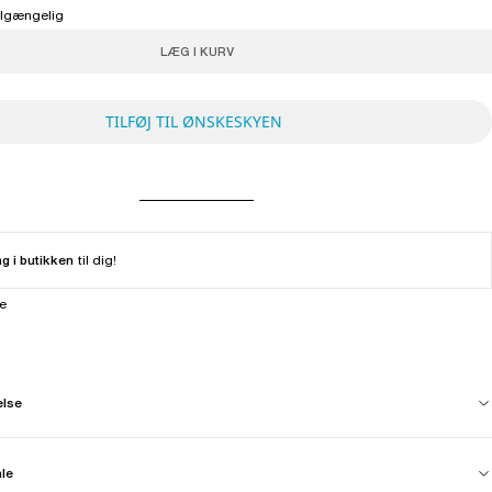
tilgængelig
LÆG I KURV
TILFØJ TIL ØNSKESKYEN
ng i butikken
til dig!
ne
else
ale