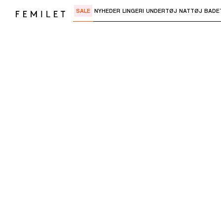
SALE
NYHEDER
LINGERI
UNDERTØJ
NATTØJ
BADE
Brug "Pil ned" eller "Enter" til at åbne