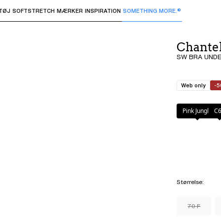
TØJ
SOFTSTRETCH
MÆRKER
INSPIRATION
SOMETHING MORE.®
 undermenuer og "Pil op" eller "Escape" for at vende tilbage 
Chante
SW BRA UNDER
Web only
-
Farve
:
Pink Jun
Pink Jungle
C
Størrelse
:
70 F