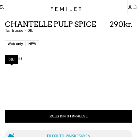
CHANTELLE PULP SPICE
290kr.
Tai trusse - 0IU
Web only
NEW
Farve
:
0IU
0IU
VÆLG DIN STØRRELSE
TILFØJ TIL ØNSKESKYEN