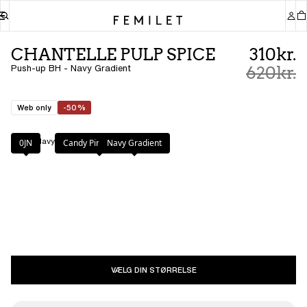
CHANTELLE PULP SPICE
310kr.
Push-up BH - Navy Gradient
620kr.
Web only
-50%
Farve
:
Navy Gradient
0JN
Candy Pink Multico
Navy Gradient
VÆLG DIN STØRRELSE