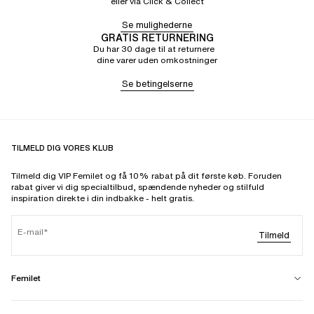
eller via Click & Collect
Se mulighederne
GRATIS RETURNERING
Du har 30 dage til at returnere
dine varer uden omkostninger
Se betingelserne
TILMELD DIG VORES KLUB
Tilmeld dig VIP Femilet og få 10% rabat på dit første køb. Foruden
rabat giver vi dig specialtilbud, spændende nyheder og stilfuld
inspiration direkte i din indbakke - helt gratis.
E-mail
Tilmeld
Femilet