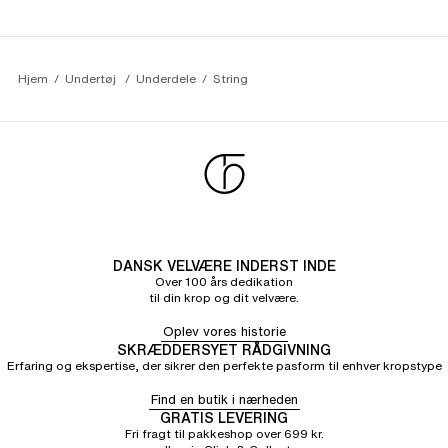
JOLANDA M.
5/5
05/06/26
Fordi det er sandt
Hjem
Undertøj 
Underdele
String
DANSK VELVÆRE INDERST INDE
Over 100 års dedikation
til din krop og dit velvære.
Oplev vores historie
SKRÆDDERSYET RÅDGIVNING
Erfaring og ekspertise, der sikrer den perfekte pasform til enhver kropstype
Find en butik i nærheden
GRATIS LEVERING
Fri fragt til pakkeshop over 699 kr.