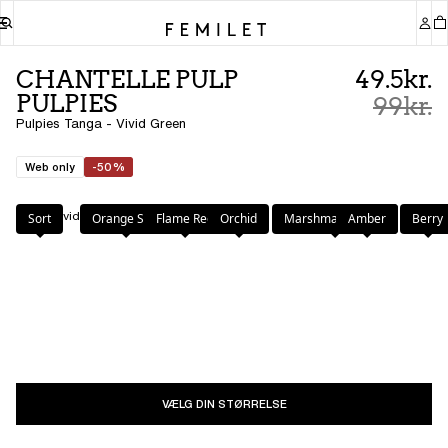
CHANTELLE PULP
49.5kr.
PULPIES
99kr.
Pulpies Tanga - Vivid Green
Web only
-50%
Farve
:
Vivid Green
Sort
Orange Sari
Flame Red
Orchid
Marshmallow Pink
Amber
Berry
VÆLG DIN STØRRELSE