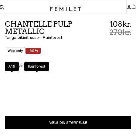
CHANTELLE PULP
108kr.
METALLIC
270kr.
Tanga bikinitrusse - Rainforest
Web only
-60%
Farve
:
Rainforest
A19
Rainforest
VÆLG DIN STØRRELSE