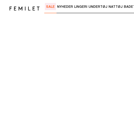
SALE
NYHEDER
LINGERI
UNDERTØJ
NATTØJ
BADE
Brug "Pil ned" eller "Enter" til at åbne