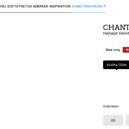
TØJ
SOFTSTRETCH
MÆRKER
INSPIRATION
SOMETHING MORE.®
 undermenuer og "Pil op" eller "Escape" for at vende tilbage 
CHANT
Højtaljet bikin
Web only
-
Farve
:
Azalea G
Azalea Glow
Størrelse
:
XS