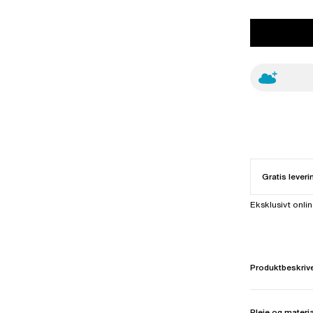
Gratis leveri
Eksklusivt onli
Produktbeskriv
Pleje og materi