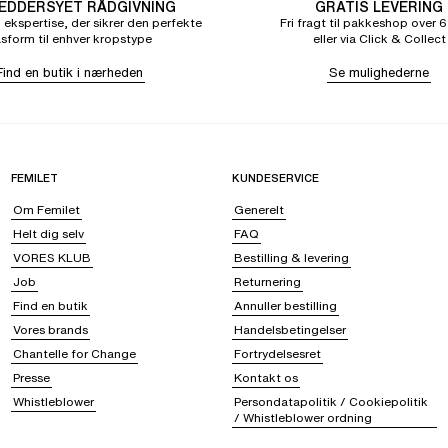
DDERSYET RÅDGIVNING
GRATIS LEVERING
 ekspertise, der sikrer den perfekte
Fri fragt til pakkeshop over 6
sform til enhver kropstype
eller via Click & Collect
Find en butik i nærheden
Se mulighederne
FEMILET
KUNDESERVICE
Om Femilet
Generelt
Helt dig selv
FAQ
VORES KLUB
Bestilling & levering
Job
Returnering
Find en butik
Annuller bestilling
Vores brands
Handelsbetingelser
Chantelle for Change
Fortrydelsesret
Presse
Kontakt os
Whistleblower
Persondatapolitik / Cookiepolitik
/ Whistleblower ordning