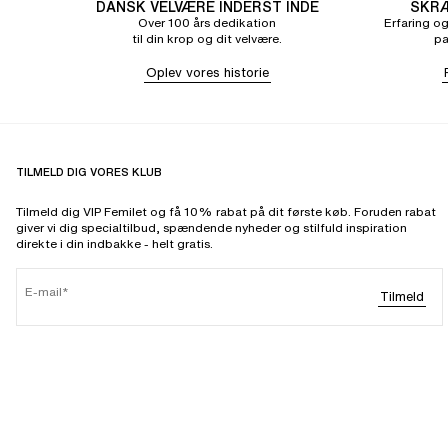
DANSK VELVÆRE INDERST INDE
SKRÆ
Over 100 års dedikation
Erfaring og
til din krop og dit velvære.
pa
Oplev vores historie
TILMELD DIG VORES KLUB
Tilmeld dig VIP Femilet og få 10% rabat på dit første køb. Foruden rabat
giver vi dig specialtilbud, spændende nyheder og stilfuld inspiration
direkte i din indbakke - helt gratis.
E-mail
Tilmeld