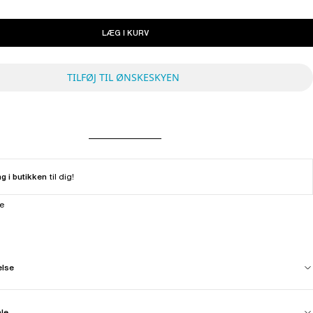
LÆG I KURV
TILFØJ TIL ØNSKESKYEN
ng i butikken
til dig!
ne
else
ale