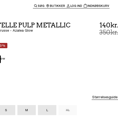
SØG
BUTIKKER
LOG IND
INDKØBSKURV
til hovednavigationen.
ELLE PULP METALLIC
140kr.
itrusse - Azalea Glow
350kr.
60%
low
Størrelsesguide
S
M
L
XL