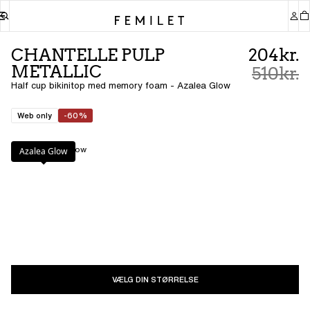
CHANTELLE PULP
204kr.
METALLIC
510kr.
Half cup bikinitop med memory foam - Azalea Glow
Web only
-60%
Farve
:
Azalea Glow
Azalea Glow
VÆLG DIN STØRRELSE