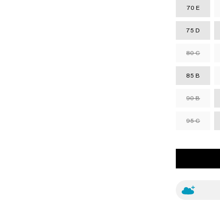
70 E
75 D
80 C
85 B
90 B
95 C