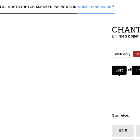
TØJ
SOFTSTRETCH
MÆRKER
INSPIRATION
SOMETHING MORE.®
 undermenuer og "Pil op" eller "Escape" for at vende tilbage 
CHANT
BH med bøjler -
Web only
-
Farve
:
Firefly
Sort
Fi
Størrelse
:
65 E