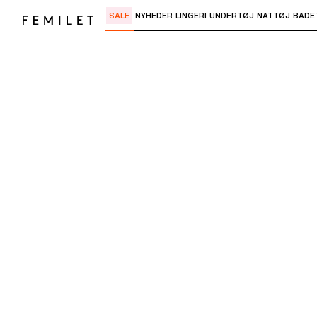
SALE
NYHEDER
LINGERI
UNDERTØJ
NATTØJ
BADE
Brug "Pil ned" eller "Enter" til at åbne