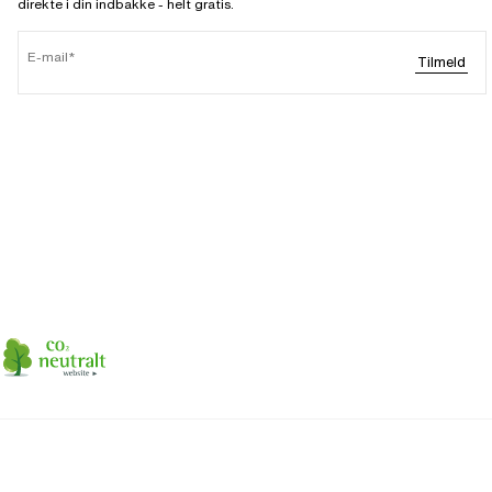
direkte i din indbakke - helt gratis.
E-mail
Tilmeld