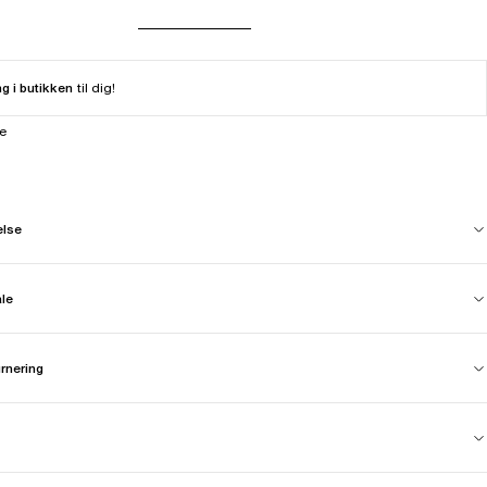
ng i butikken
til dig!
ne
else
ale
urnering