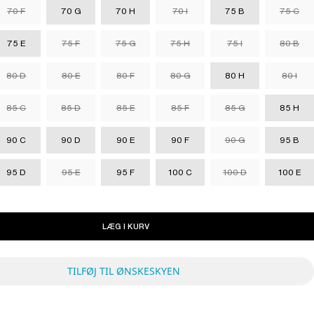
70 F
70 G
70 H
70 I
75 B
75 C
75 E
75 F
75 G
75 H
75 I
80 B
80 D
80 E
80 F
80 G
80 H
80 I
85 C
85 D
85 E
85 F
85 G
85 H
90 C
90 D
90 E
90 F
90 G
95 B
95 D
95 E
95 F
100 C
100 D
100 E
LÆG I KURV
TILFØJ TIL ØNSKESKYEN