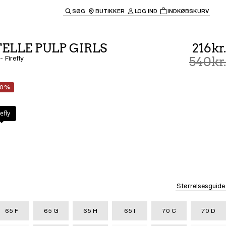
SØG
BUTIKKER
LOG IND
INDKØBSKURV
til hovednavigationen.
ELLE PULP GIRLS
216kr.
 Firefly
540kr.
60%
refly
Størrelsesguide
65 F
65 G
65 H
65 I
70 C
70 D