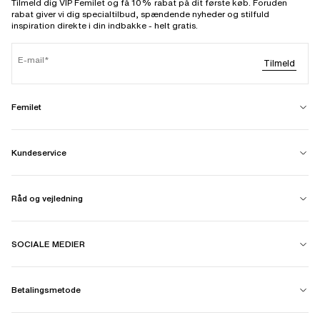
Tilmeld dig VIP Femilet og få 10% rabat på dit første køb. Foruden
rabat giver vi dig specialtilbud, spændende nyheder og stilfuld
inspiration direkte i din indbakke - helt gratis.
E-mail
Tilmeld
Femilet
Kundeservice
Råd og vejledning
SOCIALE MEDIER
Betalingsmetode