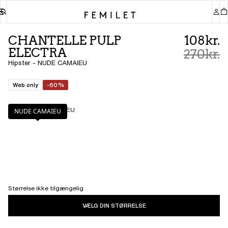
CHANTELLE PULP
108kr.
ELECTRA
270kr.
Hipster - NUDE CAMAIEU
Web only
-60%
Farve
:
NUDE CAMAIEU
NUDE CAMAIEU
Størrelse ikke tilgængelig
VÆLG DIN STØRRELSE