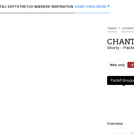
TØJ
SOFTSTRETCH
MÆRKER
INSPIRATION
SOMETHING MORE.®
 undermenuer og "Pil op" eller "Escape" for at vende tilbage 
Hjem
Undert
CHANT
Shorty - Paste
Web only
-
Farve
:
Pastell 
Pastell Bouqu
Størrelse
: