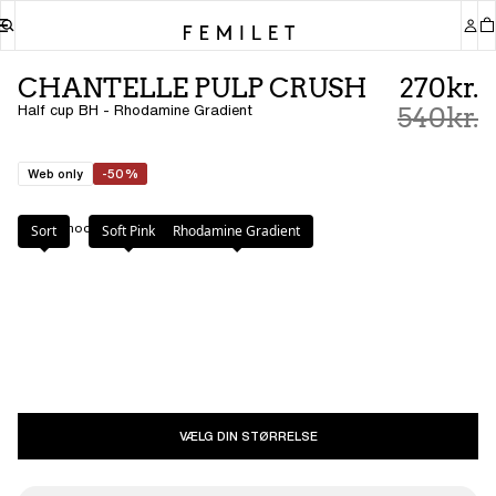
CHANTELLE PULP CRUSH
270kr.
Half cup BH - Rhodamine Gradient
540kr.
Web only
-50%
Farve
:
Rhodamine Gradient
Sort
Soft Pink
Rhodamine Gradient
VÆLG DIN STØRRELSE