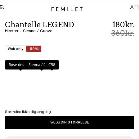
Chantelle LEGEND
180kr.
Hipster - Sienna / Guava
360kr.
Web only
-50%
Farve
:
Sienna / Guava
Rose des bois
Sienna / Guava
C58
Størrelse ikke tilgængelig
VÆLG DIN STØRRELSE