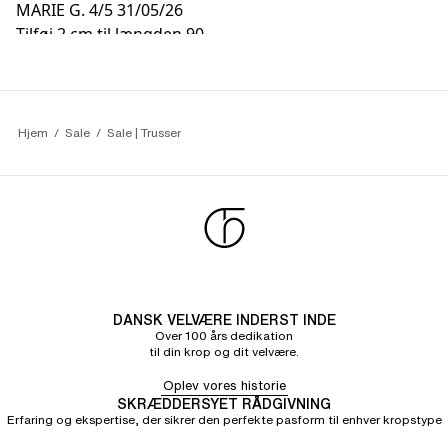
MARIE G.
4/5
31/05/26
Tilføj 2 cm til længden 90
Hjem
Sale
Sale | Trusser
DANSK VELVÆRE INDERST INDE
Over 100 års dedikation
til din krop og dit velvære.
Oplev vores historie
SKRÆDDERSYET RÅDGIVNING
Erfaring og ekspertise, der sikrer den perfekte pasform til enhver kropstype