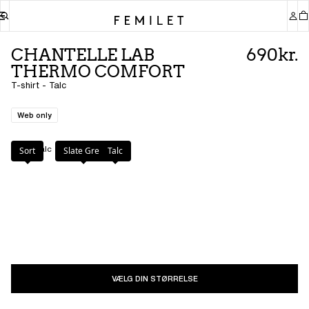
CHANTELLE LAB
690kr.
THERMO COMFORT
T-shirt - Talc
Web only
Farve
:
Talc
Sort
Slate Grey
Talc
VÆLG DIN STØRRELSE