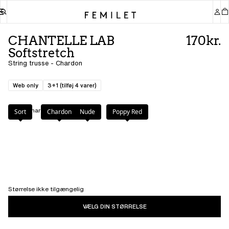
CHANTELLE LAB
170kr.
Softstretch
String trusse - Chardon
Web only
3+1 (tilføj 4 varer)
Farve
:
Chardon
Sort
Chardon
Nude
Poppy Red
Størrelse ikke tilgængelig
VÆLG DIN STØRRELSE