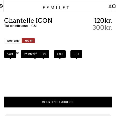
Chantelle ICON
120kr.
Tai bikinitrusse - C81
300kr.
Web only
-60%
Farve
:
C81
Sort
Painted flowers
C79
C80
C81
VÆLG DIN STØRRELSE