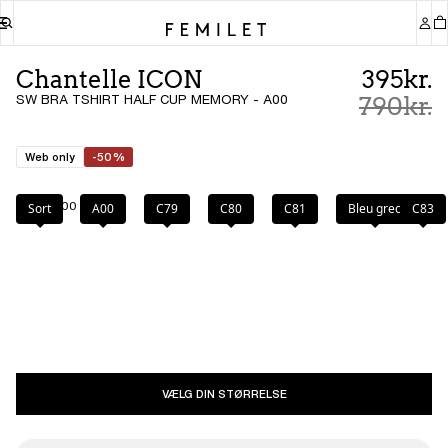
Chantelle ICON
395kr.
SW BRA TSHIRT HALF CUP MEMORY - A00
790kr.
Web only
-50%
Farve
:
A00
Sort
A00
C79
C80
C81
Bleu grec
C83
VÆLG DIN STØRRELSE